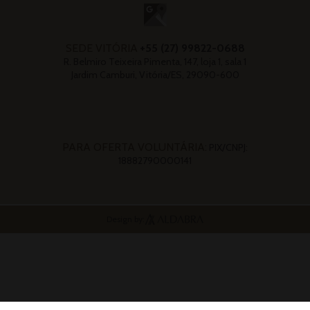
SEDE VITÓRIA
+55 (27) 99822-0688
R. Belmiro Teixeira Pimenta, 147, loja 1, sala 1
Jardim Camburi, Vitória/ES, 29090-600
PARA OFERTA VOLUNTÁRIA:
PIX/CNPJ:
18882790000141
Design by: