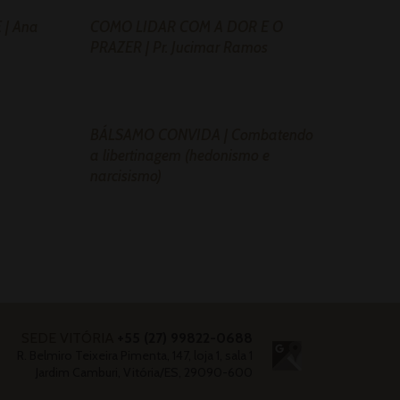
| Ana
COMO LIDAR COM A DOR E O
PRAZER | Pr. Jucimar Ramos
BÁLSAMO CONVIDA | Combatendo
a libertinagem (hedonismo e
narcisismo)
SEDE VITÓRIA
+55 (27) 99822-0688
R. Belmiro Teixeira Pimenta, 147, loja 1, sala 1
Jardim Camburi, Vitória/ES, 29090-600