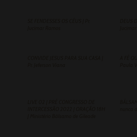
SE FENDESSES OS CÉUS | Pr.
DEUS D
Jucimar Ramos
Jucima
CONVIDE JESUS PARA SUA CASA |
A FÉ Q
Pr. Jeferson Viana
Paula V
LIVE 02 | PRÉ CONGRESSO DE
BÁLSAM
INTERCESSÃO 2022 | ORAÇÃO 18H
nunca 
| Ministério Bálsamo de Gileade