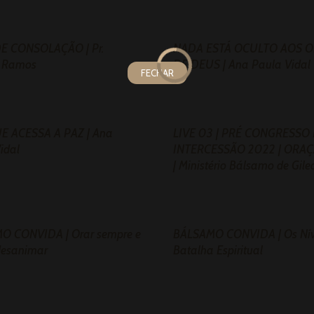
E CONSOLAÇÃO | Pr.
NADA ESTÁ OCULTO AOS 
r Ramos
DE DEUS | Ana Paula Vidal
FECHAR
UE ACESSA A PAZ | Ana
LIVE 03 | PRÉ CONGRESSO
idal
INTERCESSÃO 2022 | ORAÇ
| Ministério Bálsamo de Gile
O CONVIDA | Orar sempre e
BÁLSAMO CONVIDA | Os Nív
desanimar
Batalha Espiritual